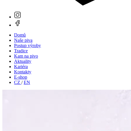
Domů
Naše piva
Postup výroby
Tradice
Kam na pivo
Aktuality
Kariéra
Kontakty
E-shop
CZ
/
EN