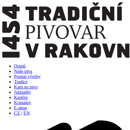
Domů
Naše piva
Postup výroby
Tradice
Kam na pivo
Aktuality
Kariéra
Kontakty
E-shop
CZ
/
EN